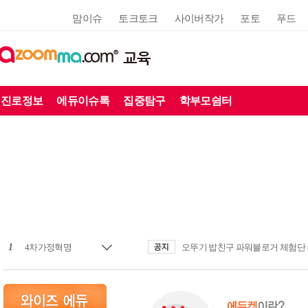
맘이슈
토크토크
사이버작가
포토
푸드
교육
진로정보
에듀이슈톡
집중탐구
학부모쉼터
1
4차가정혁명