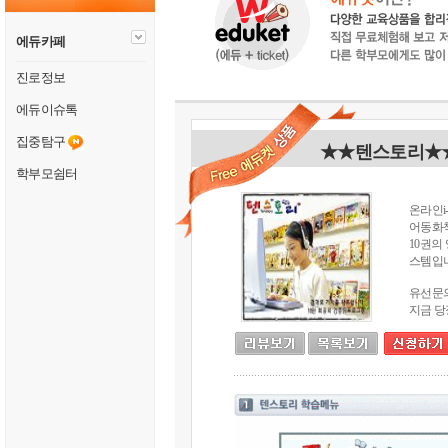
에듀카페
진로정보
에듀이슈톡
집중탐구
★★텐스토리★★ 선
학부모쉼터
온라인i
어동화책
10권의
스템입
유선문의 
지금 당