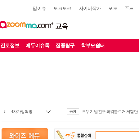
맘이슈
토크토크
사이버작가
포토
푸드
교육
진로정보
에듀이슈톡
집중탐구
학부모쉼터
1
4차가정혁명