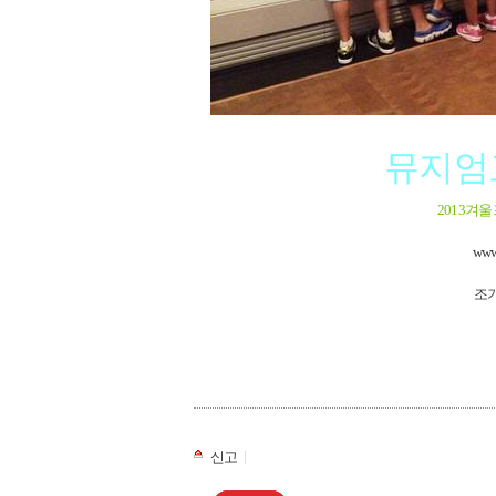
뮤지엄
2013겨
www
조기
|
신고