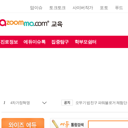
맘이슈
토크토크
사이버작가
포토
푸드
교육
진로정보
에듀이슈톡
집중탐구
학부모쉼터
1
4차가정혁명