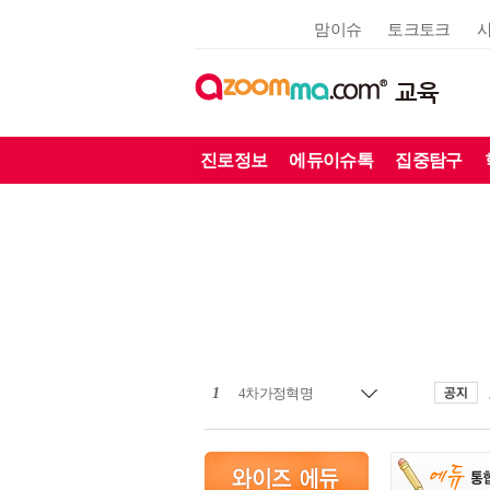
맘이슈
토크토크
교육
진로정보
에듀이슈톡
집중탐구
1
4차가정혁명