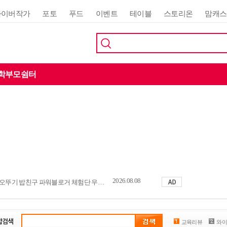
사이버작가
포토
푸드
이벤트
테이블
스토리온
맘캐스
학부모쉼터
2026.08.08
오뚜기 밥친구 파워블로거 체험단 우수활동자 발표
교육리뷰
와이