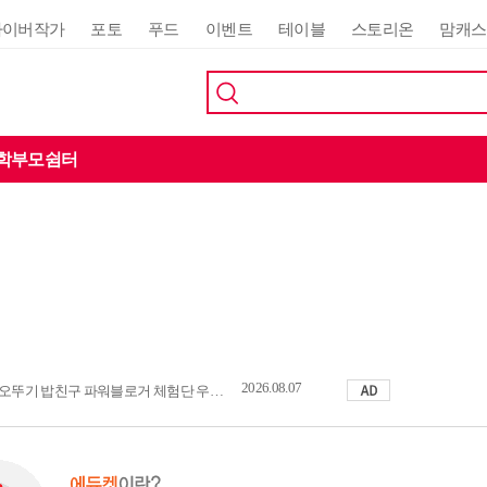
사이버작가
포토
푸드
이벤트
테이블
스토리온
맘캐스
학부모쉼터
2026.08.07
오뚜기 밥친구 파워블로거 체험단 우수활동자 발표