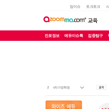
맘이슈
토크토크
교육
진로정보
에듀이슈톡
집중탐구
1
4차가정혁명