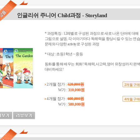
인글리쉬 주니어 Child과정 - Storyland
* 과정특징 : 12레벨로 구성된 과정으로 새로 나온 단어에 대해
그림으로 설명, 각 이야기마다 독해력을 향상시킬 수 있는 연습
문제와 다양한 activity로 구성된 과정
* 대상 : 초등1학년 ~ 중등
동화를 통해 배우는 회화! 독해력,사고력,영어 유창성까지 완
대비하세요!
2개월 정가 :
320,000원
2개월 구매
W가 :
310,000원
4개월 정가 :
600,000원
4개월 구매
W가 :
580,000원