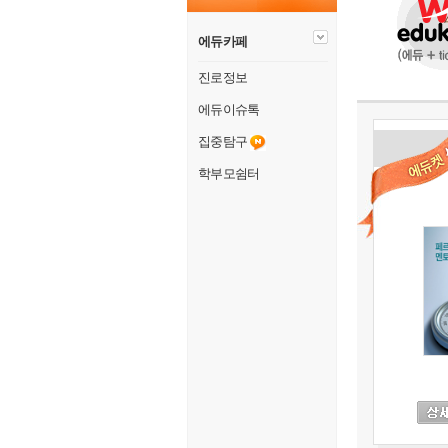
에듀카페
진로정보
에듀이슈톡
집중탐구
학부모쉼터