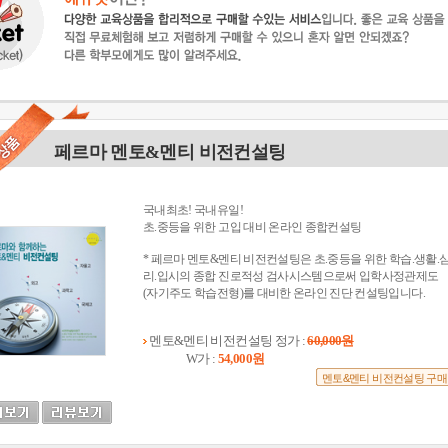
페르마 멘토&멘티 비전컨설팅
국내최초! 국내유일!
초.중등을 위한 고입 대비 온라인 종합컨설팅
* 페르마 멘토&멘티 비전컨설팅은 초.중등을 위한 학습.생활.
리.입시의 종합 진로적성 검사시스템으로써 입학사정관제도
(자기주도 학습전형)를 대비한 온라인 진단 컨설팅입니다.
멘토&멘티 비전컨설팅 정가 :
60,000원
W가 :
54,000원
멘토&멘티 비전컨설팅 구매