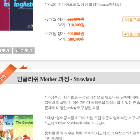
* 인글리쉬 과정으로 일상 생활 영어 master하세요!
2개월 정가 :
320,000원
2개월 구매
W가 :
310,000원
4개월 정가 :
600,000원
4개월 구매
W가 :
580,000원
인글리쉬 Mother 과정 - Stroyland
* 과정특징 : 12레벨로 구성된 과정으로 새로 나온 단어에 대해
그림으로 설명, 각 이야기마다 독해력을 향상시킬 수 있는 연습
문제와 다양한 activity로 구성된 과정
* 대상 : 영어공부를 하고자 하는 초급 수준의 엄마라면 누구나!
* 교재 : Oxford Storyland Readers 1~12단계
동화를 통해 배우는 회화! 독해력,사고력,영어 유창성까지 완
대비하세요!