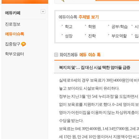
에듀카페
진로정보
학교
학원
공부/학습
시
에듀이슈톡
성장
진학
부모역할
입
집중탐구
학부모쉼터
복지의 덫’… 집 대신 시설 택한 엄마들 급증
실제로 0세의 경우 보육료가 39만4000원인데 
놓고 보더라도 시설보육이 유리하다.
정부는 지난 3월 ‘만 5세 누리과정‘을 도입하면
없이 보육료를 지원하기로 했다. 0~2세 영아의 
영아가 어린이집을 이용하지 않는 차상위계층이거
수당을 받는다.
보육료는 0세 39만4000원, 1세 34만7000원, 2세
세 15만 원, 만 2세 10만 원이어서 지원액수만