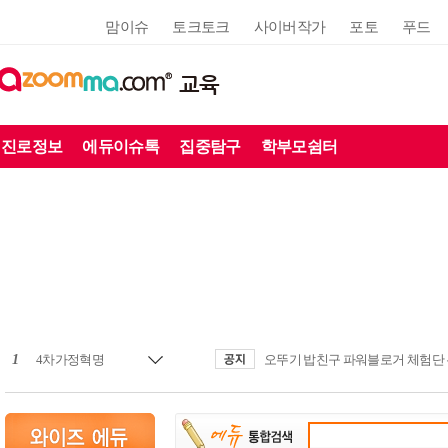
맘이슈
토크토크
사이버작가
포토
푸드
교육
진로정보
에듀이슈톡
집중탐구
학부모쉼터
1
4차가정혁명