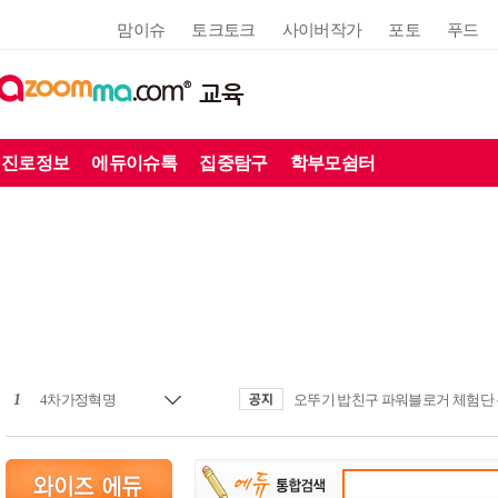
맘이슈
토크토크
사이버작가
포토
푸드
교육
진로정보
에듀이슈톡
집중탐구
학부모쉼터
1
4차가정혁명