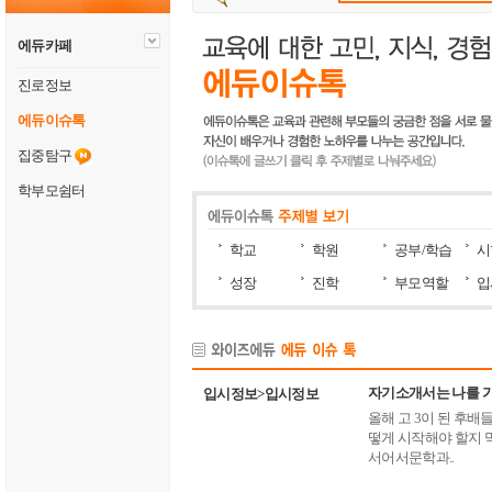
에듀카페
진로정보
에듀이슈톡
집중탐구
학부모쉼터
학교
학원
공부/학습
시
성장
진학
부모역할
입
자기소개서는 나를 가
입시정보>입시정보
올해 고 3이 된 후
떻게 시작해야 할지 
서어서문학과..