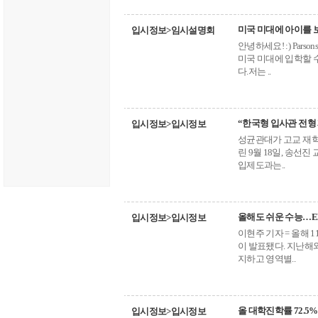
미국 미대에 아이를 보
입시정보>임시설명회
안녕하세요! :) Parso
미국 미대에 입학할 수
다.저는 ..
“한국형 입사관 전형
입시정보>입시정보
성균관대가 고교 재학
린 9월 18일, 송선
입제도과는..
올해도 쉬운 수능…E
입시정보>입시정보
이현주 기자 = 올해 
이 발표됐다. 지난해와
지하고 영역별..
올 대학진학률 72.5
입시정보>입시정보