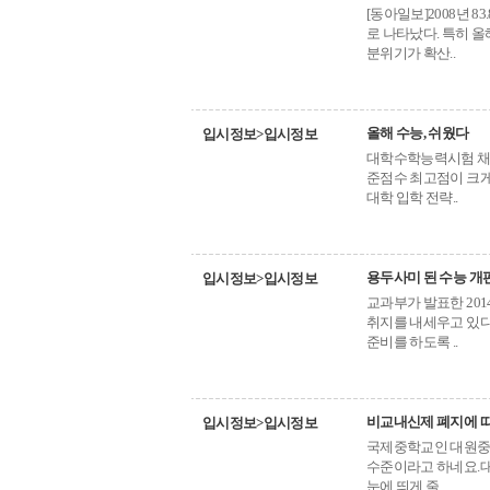
[동아일보]2008년 
로 나타났다. 특히 
분위기가 확산..
올해 수능, 쉬웠다
입시정보>입시정보
대학수학능력시험 채
준점수 최고점이 크게
대학 입학 전략..
용두사미 된 수능 개
입시정보>입시정보
교과부가 발표한 20
취지를 내세우고 있다
준비를 하도록 ..
비교내신제 폐지에 따
입시정보>입시정보
국제중학교인 대원중
수준이라고 하네요.대원
눈에 띄게 줄..