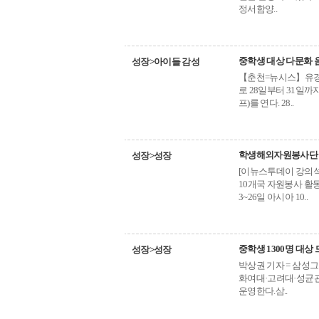
정서함양..
중학생 대상 다문화 
성장>아이들 감성
【춘천=뉴시스】유경석
로 28일부터 31일까
프)를 연다. 28..
학생해외자원봉사단 
성장>성장
[이뉴스투데이 강의석
10개국 자원봉사 활
3~26일 아시아 10..
중학생 1300명 대
성장>성장
박상권 기자 = 삼성그
화여대·고려대·성균관
운영한다.삼..