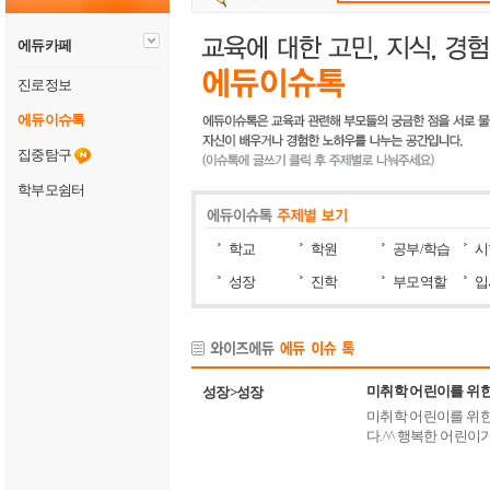
에듀카페
진로정보
에듀이슈톡
집중탐구
학부모쉼터
학교
학원
공부/학습
시
성장
진학
부모역할
입
미취학 어린이를 위한
성장>성장
미취학 어린이를 위한
다.^^ 행복한 어린이