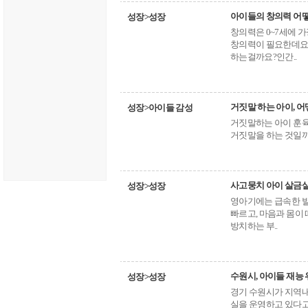
아이들의 창의력 어떻
성장>성장
창의력은 0~7세에 
창의력이 필요한데요
하는걸까요?인간..
거짓말 하는 아이, 
성장>아이들 감성
거짓말하는 아이 훈육
거짓말을 하는 것일까
사고뭉치 아이 살금살
성장>성장
영아기에는 급속한 발
빠르고, 마음과 몸이
방치하는 부..
수원시, 아이들 재능
성장>성장
경기 수원시가 지역내
실을 운영하고 있다고