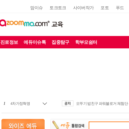
맘이슈
토크토크
사이버작가
포토
푸드
교육
진로정보
에듀이슈톡
집중탐구
학부모쉼터
1
4차가정혁명