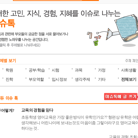
학원
공부/학습
시험
과목
가정
사회생활
진학
부모역할
입시정보
생각주제
기타
전체보기
교육의 경험을 믿다
부어떻게?
초등학생 영어교육은 가장 좋은방식이 유학인가요?? 형편상 유학은 어
생각해보니 어린나이에 보내는것도 마음이좀 그렇더라구요 영어교육이
하다는 것..
교육의 경험 조회수(