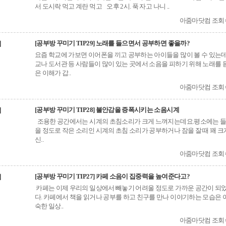
서 도시락 먹고 계란 먹고 오후 2시. 푹 자고 나니 ..
아줌마닷컴 조회수(
[공부방 꾸미기 TIP29] 노래를 들으면서 공부하면 좋을까?
법
요즘 학교에 가보면 이어폰을 끼고 공부하는 아이들을 많이 볼 수 있는데
교나 도서관 등 사람들이 많이 있는 곳에서 소음을 피하기 위해 노래를 
은 이해가 갑..
아줌마닷컴 조회수(
[공부방 꾸미기 TIP28] 불안감을 증폭시키는 소음시계
법
조용한 공간에서는 시계의 초침소리가 크게 느껴지는데요.평소에는 들
을 정도로 작은 소리인 시계의 초침 소리가 공부하거나 잠을 잘 때 꽤 크
신..
아줌마닷컴 조회수(
[공부방 꾸미기 TIP27] 카페 소음이 집중력을 높여준다고?
법
카페는 이제 우리의 일상에서 빼놓기 어려울 정도로 가까운 공간이 되
다. 카페에서 책을 읽거나 공부를 하고 친구를 만나 이야기하는 모습은 
숙한 일상..
아줌마닷컴 조회수(