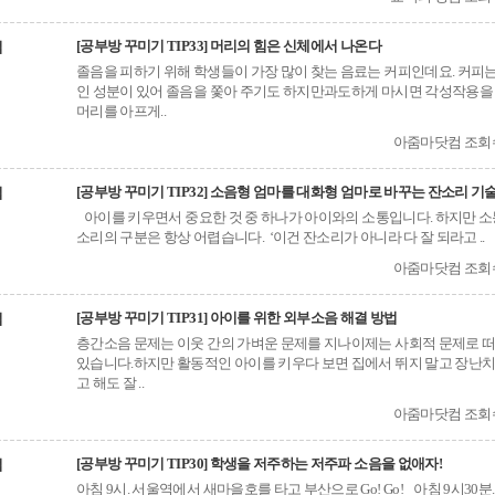
[공부방 꾸미기 TIP33] 머리의 힘은 신체에서 나온다
법
졸음을 피하기 위해 학생들이 가장 많이 찾는 음료는 커피인데요. 커피
인 성분이 있어 졸음을 쫓아 주기도 하지만과도하게 마시면 각성작용을
머리를 아프게..
아줌마닷컴 조회수(
[공부방 꾸미기 TIP32] 소음형 엄마를 대화형 엄마로 바꾸는 잔소리 기
법
아이를 키우면서 중요한 것 중 하나가 아이와의 소통입니다. 하지만 소
소리의 구분은 항상 어렵습니다. ‘이건 잔소리가 아니라 다 잘 되라고 ..
아줌마닷컴 조회수(
[공부방 꾸미기 TIP31] 아이를 위한 외부소음 해결 방법
법
층간소음 문제는 이웃 간의 가벼운 문제를 지나이제는 사회적 문제로 
있습니다.하지만 활동적인 아이를 키우다 보면 집에서 뛰지 말고 장난치
고 해도 잘 ..
아줌마닷컴 조회수(
[공부방 꾸미기 TIP30] 학생을 저주하는 저주파 소음을 없애자!
법
아침 9시. 서울역에서 새마을호를 타고 부산으로 Go! Go! 아침 9시30분