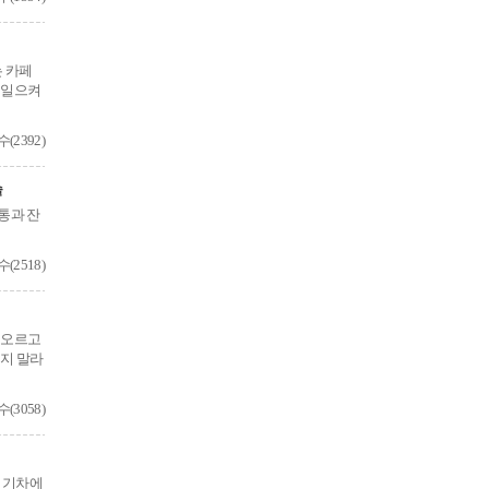
는 카페
 일으켜
2392)
술
통과 잔
2518)
떠오르고
지 말라
3058)
. 기차에