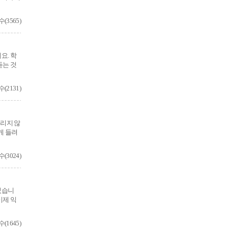
3565)
요. 학
듣는 것
2131)
리지 않
게 들려
3024)
었습니
이제 익
1645)