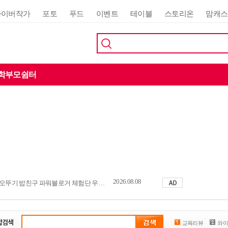
사이버작가
포토
푸드
이벤트
테이블
스토리온
맘캐스
학부모쉼터
2026.08.08
오뚜기 밥친구 파워블로거 체험단 우수활동자 발표
교육리뷰
와이