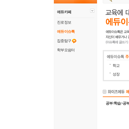
에듀카페
진로정보
에듀이슈톡
집중탐구
학부모쉼터
학교
성장
공부/학습>공