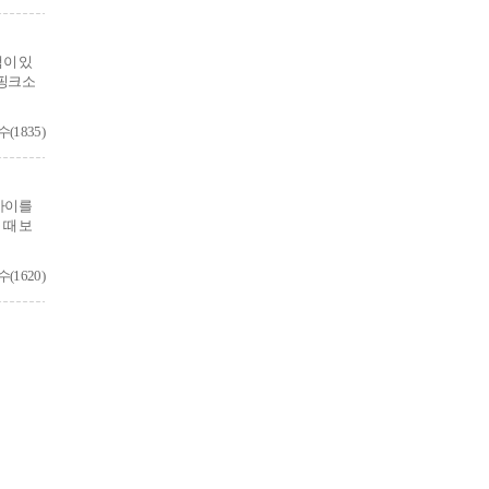
색이 있
 핑크소
1835)
 아이를
 때 보
1620)