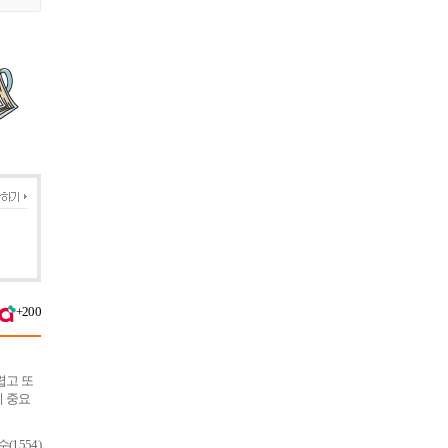
+200
렵고 또
 중요
1554)