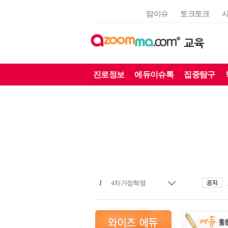
맘이슈
토크토크
교육
진로정보
에듀이슈톡
집중탐구
1
4차가정혁명