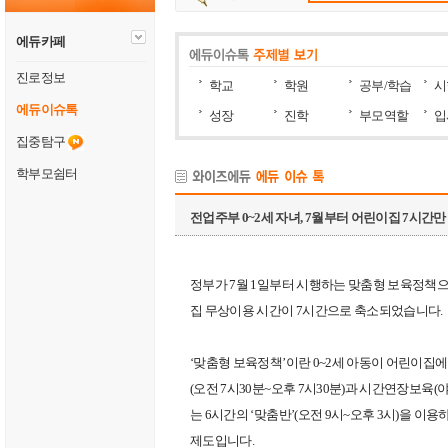
에듀카페
진로정보
학교
학원
공부/학습
시
에듀이슈톡
성장
진학
부모역할
입
집중탐구
학부모쉼터
전업주부 0~2세 자녀, 7월부터 어린이집 7시간만
정부가
7
월
1
일부터 시행하는
맞춤형 보육정책
으
집 무상이용 시간이
7
시간으로 축소되었습니다
.
‘
맞춤형 보육정책
’
이란
0~2
세 아동이 어린이집에
(
오전
7
시
30
분
~
오후
7
시
30
분
)
과 시간연장보육
(
는
6
시간의
‘
맞춤반
’(
오전
9
시
~
오후
3
시
)
을 이용
제도입니다
.