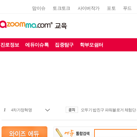
맘이슈
토크토크
사이버작가
포토
푸드
교육
진로정보
에듀이슈톡
집중탐구
학부모쉼터
1
4차가정혁명